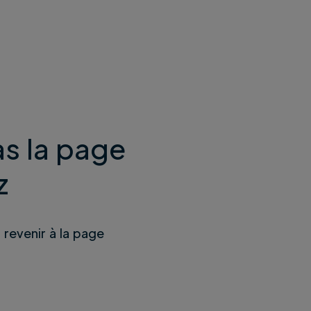
s la page
z
u revenir à la page