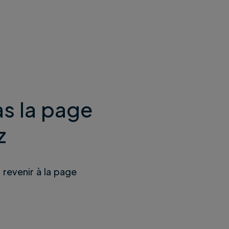
s la page
z
u revenir à la page