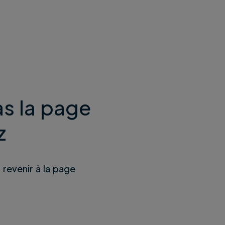
s la page
z
u revenir à la page