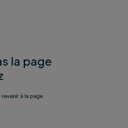
s la page
z
u revenir à la page