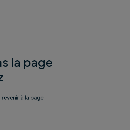
s la page
z
u revenir à la page