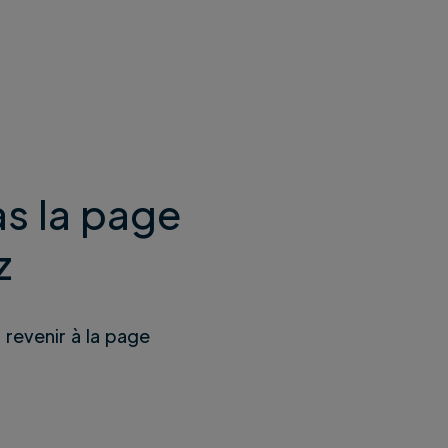
s la page
z
u revenir à la page