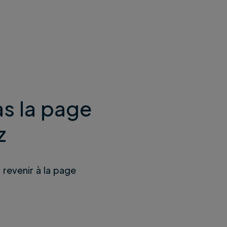
s la page
z
u revenir à la page