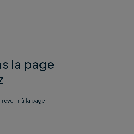
s la page
z
u revenir à la page