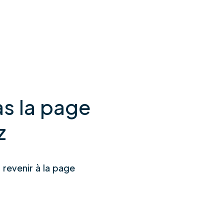
s la page
z
u revenir à la page