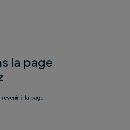
s la page
z
u revenir à la page