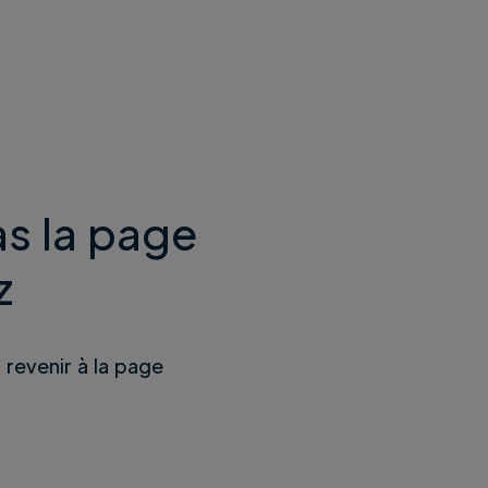
s la page
z
u revenir à la page