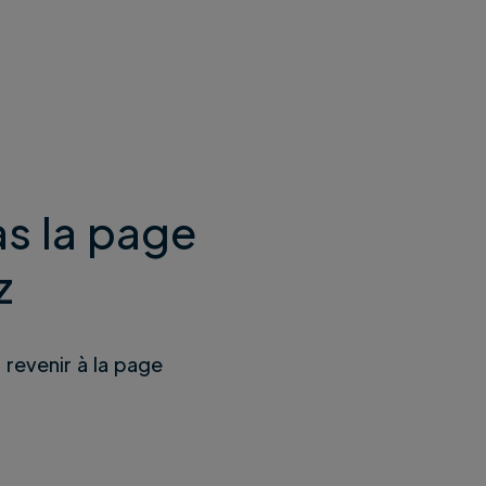
s la page
z
u revenir à la page