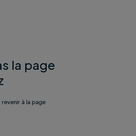
s la page
z
u revenir à la page