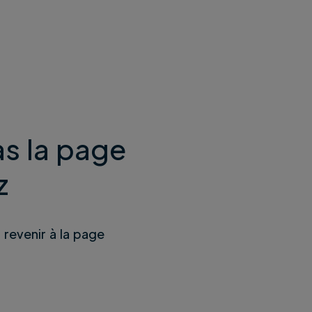
s la page
z
u revenir à la page