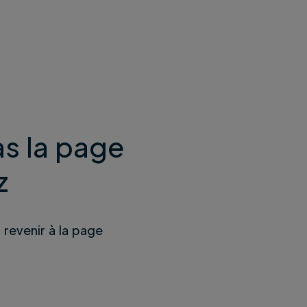
s la page
z
u revenir à la page