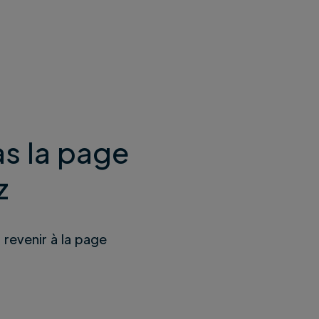
s la page
z
u revenir à la page