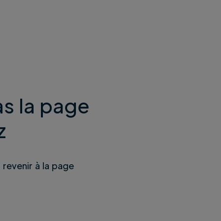
s la page
z
u revenir à la page