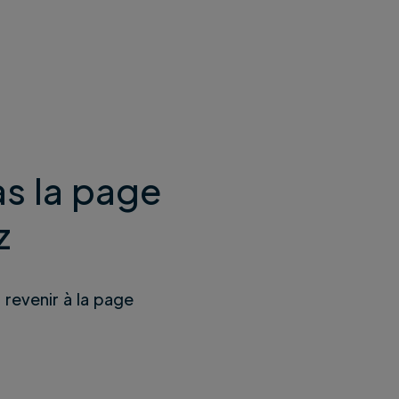
s la page
z
u revenir à la page