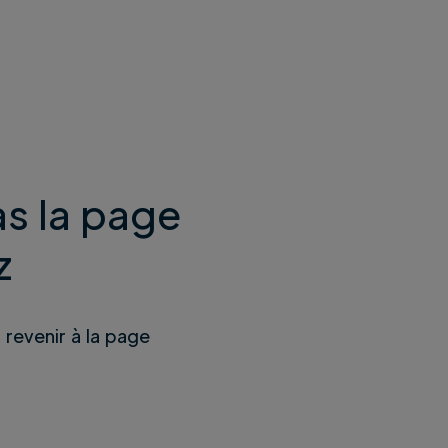
s la page
z
u revenir à la page