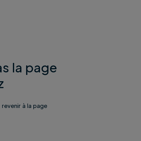
s la page
z
u revenir à la page