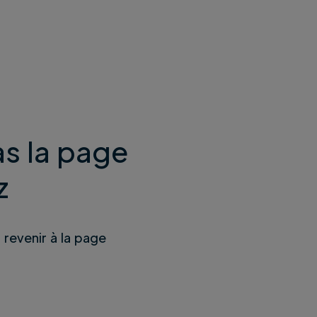
s la page
z
u revenir à la page