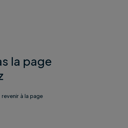
s la page
z
u revenir à la page