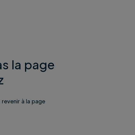
s la page
z
u revenir à la page