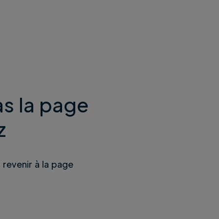
s la page
z
u revenir à la page