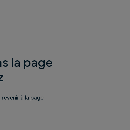
s la page
z
u revenir à la page