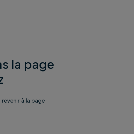
s la page
z
u revenir à la page