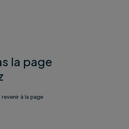
s la page
z
u revenir à la page