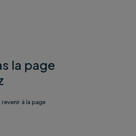
s la page
z
u revenir à la page