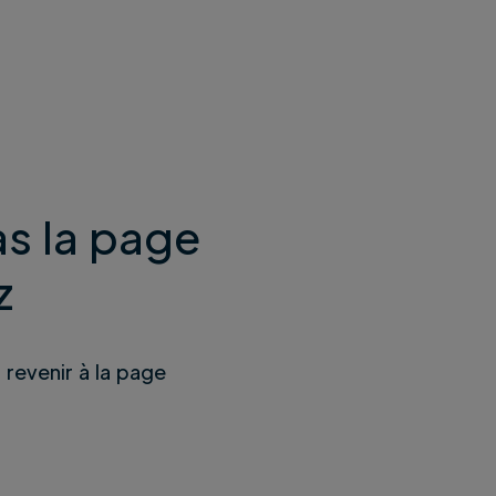
s la page
z
u revenir à la page