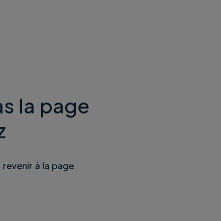
s la page
z
u revenir à la page