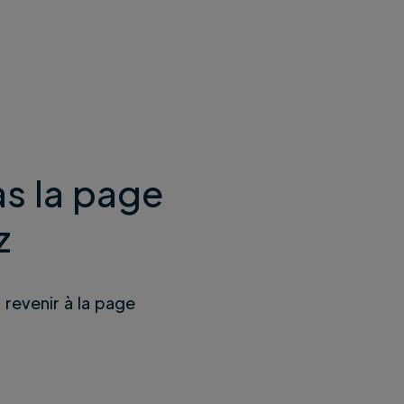
s la page
z
u revenir à la page