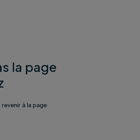
s la page
z
u revenir à la page