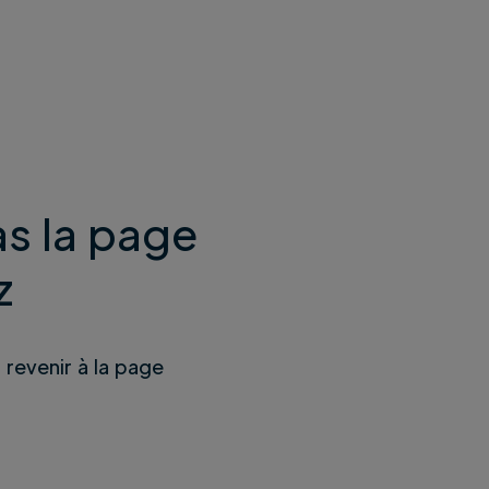
s la page
z
u revenir à la page