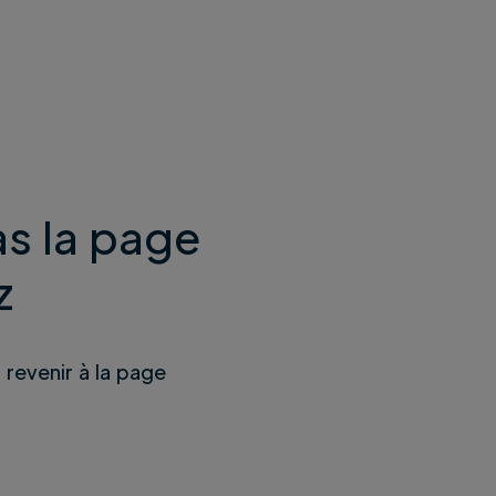
s la page
z
u revenir à la page