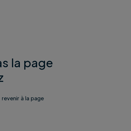
s la page
z
u revenir à la page