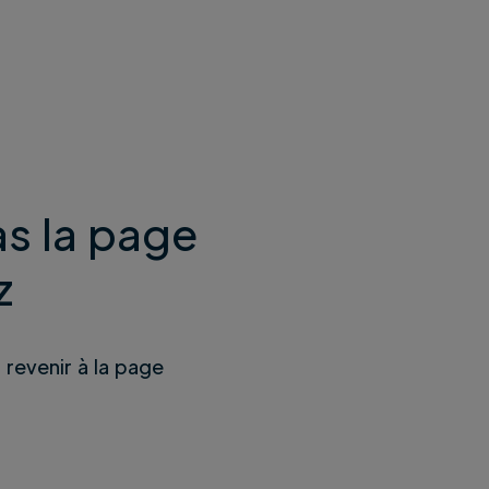
s la page
z
u revenir à la page