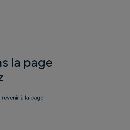
s la page
z
u revenir à la page