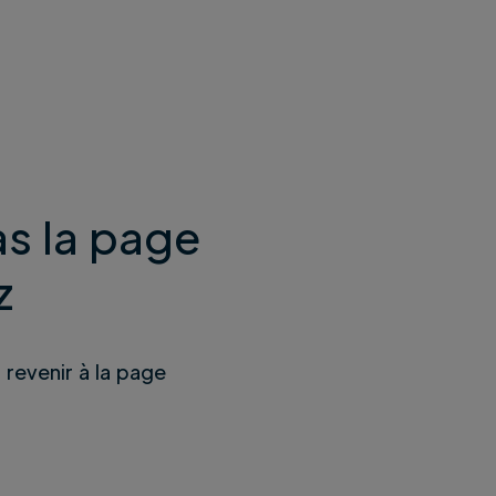
s la page
z
u revenir à la page