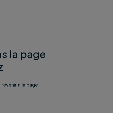
s la page
z
u revenir à la page