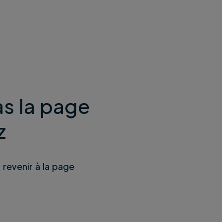
s la page
z
u revenir à la page