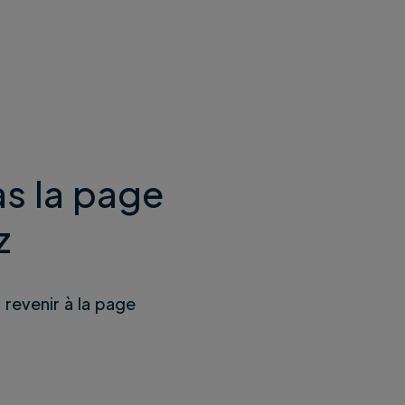
s la page
z
u revenir à la page