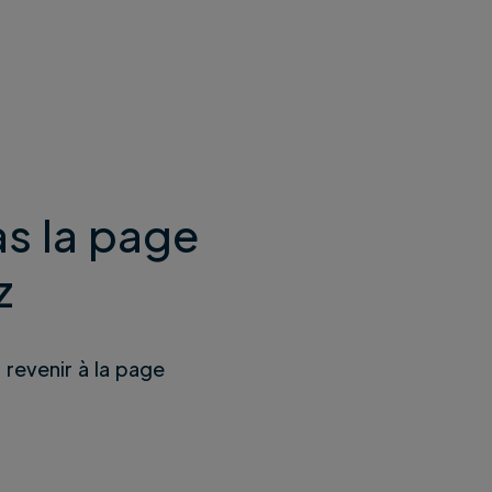
s la page
z
u revenir à la page