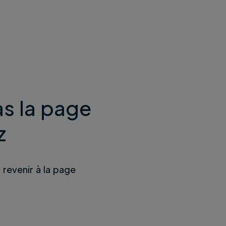
s la page
z
u revenir à la page