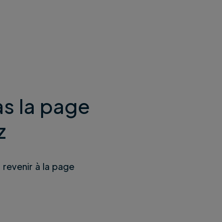
s la page
z
u revenir à la page