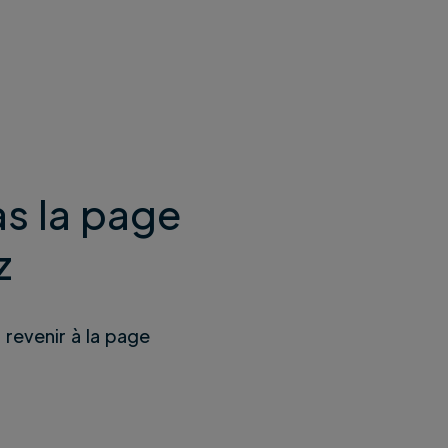
s la page
z
u revenir à la page